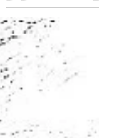
caminhava; passos firmes, porque seus pés
haviam sido talhados na Cidade da Pedra. A
aspereza das...